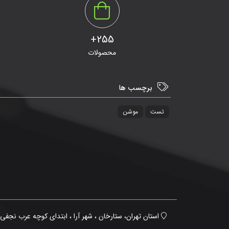
255+
محصولات
برچسب ها
تست
موشن
استان تهران، ستارخان ، شهر آرا ، ابتدای کوچه عرب نجفی