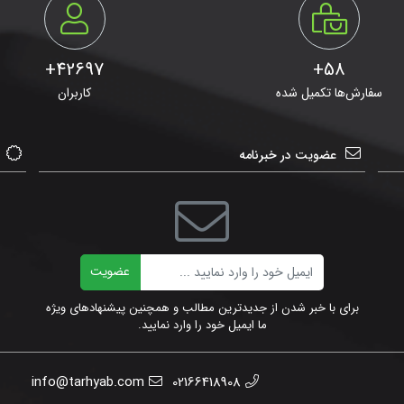
42697+
58+
سفارش‌ها تکمیل شده
کاربران
عضویت در خبرنامه
ایمیل
عضویت
برای با خبر شدن از جدیدترین مطالب و همچنین پیشنهادهای ویژه
ما ایمیل خود را وارد نمایید.
info@tarhyab.com
02166418908