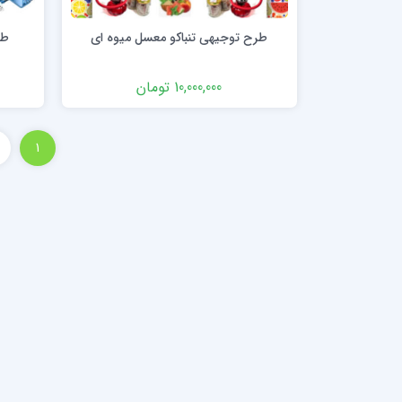
طرح توجیهی تنباکو معسل میوه ای
طر
10,000,000 تومان
1