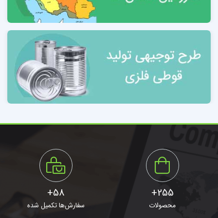
وضعیت دسترسی به زیرساخت‌ها 22
3-10 مشخصات واحدهای مهم تولید درب و کابین آسانسور
کشور( اشتغال بالای 100 نفر) 23
فصل چهارم: محصول ، ویژگی‌ها و استاندارهای آن
4-1 مزیت‌های تولید محصولات 25
4-2 تعاریف موضوعی 26
4-3 تاریخچه آسانسور 26
4-4 آسانسور Elevator
4-5 طرز کار آسانسور مسافر 27
58+
255+
4-6 پیدایش آسانسورهای شیشه ای 27
محصولات
سفارش‌ها تکمیل شده