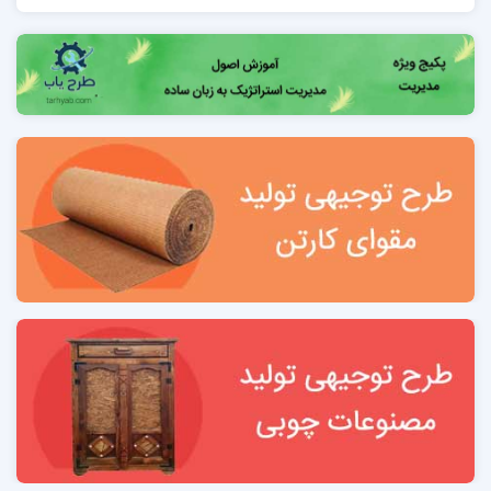
فصل دوم: معرفی طرح و سوابق متقاضی
2-1 سوابق متقاضی 11
2-2 سهامداران 11
2-3 مديريت 11
2-4 مدیریت اجرایی 11
2-5 مجوزهاي قانوني 11
جدول مجوزهاي موردنیاز احداث طرج تولید درب و کابین
آسانسور
2-6 بررسي توانمندي‌هاي مدیران واحد 12
ضرورت طرح تولید درب ،اتاق و قطعات آسانسور. 12