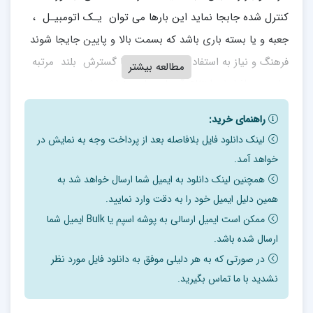
کنترل شده جابجا نماید این بارها می توان یـک اتومبیـل ،
جعبه و یا بسته باری باشد که بسمت بالا و پایین جایجا شوند
فرهنگ و نیاز به استفاده از آسانسور ، با گسترش بلند مرتبه
مطالعه بیشتر
سازی و افزایش ارتفاع آسمان های خراش های مدرن
توسعه یافته است و تکنولوزی متفاوتی در ساخت مهندسی و
راهنمای خرید:
تزیین آن بکار گرفته می شود که استفاده از آن سهولت
لینک دانلود فایل بلافاصله بعد از پرداخت وجه به نمایش در
دسترسی به ارتفاعات بالا در برج ها را به سادگی و با آرامش
خواهد آمد.
فراهم نموده است .پیش از اختراع و استفاده از آسانسور مردم
همچنین لینک دانلود به ایمیل شما ارسال خواهد شد به
مجبورند طبقات متعدد ساختمان های بلند را پیاده بالا و پایین
همین دلیل ایمیل خود را به دقت وارد نمایید.
بروند.
ممکن است ایمیل ارسالی به پوشه اسپم یا Bulk ایمیل شما
ارسال شده باشد.
فصل اول: چکیده مطالعات فنی ، اقتصادی و مالی
در صورتی که به هر دلیلی موفق به دانلود فایل مورد نظر
نشدید با ما تماس بگیرید.
خلاصه وضعیت مالی و فنی طرح 9