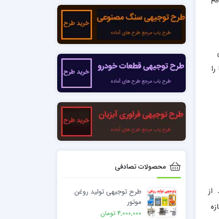
را
محصولات تصادفی
 از
طرح توجیهی تولید روغن
موتور
زه
4,000,000 تومان