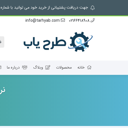
جهت دریافت پشتیبانی از خرید خود می توانید با شماره 02166418908 تماس بگیرید.
info@tarhyab.com
02166418908
خانه
محصولات
وبلاگ
درباره ما
نر