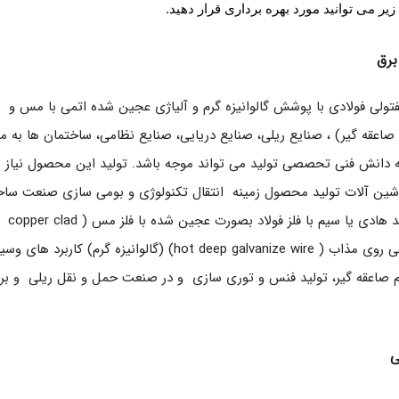
 می توانید مورد بهره برداری قرار دهید.
برق
تولی فولادی با پوشش گالوانیزه گرم و آلیاژی عجین شده اتمی با مس و
صاعقه گیر) ، صنایع ریلی، صنایع دریایی، صنایع نظامی، ساختمان ها به م
 به دانش فنی تحصصی تولید می تواند موجه باشد. تولید این محصول نیاز ب
 ماشین آلات تولید محصول زمینه انتقال تکنولوژی و بومی سازی صنعت سا
مفتول های آلیاژی را فراهم می نماید. ساخت و تولید هادی یا سیم با فلز فولاد بصورت عجین شده با فلز مس ( copper clad
steel wire) و هم چنین هادی فولادی با پوشش دهی روی مذاب ( hot deep galvanize wire) (گالوانیزه گرم) کاربرد 
م صاعقه گیر، تولید فنس و توری سازی و در صنعت حمل و نقل ریلی و بر
ی