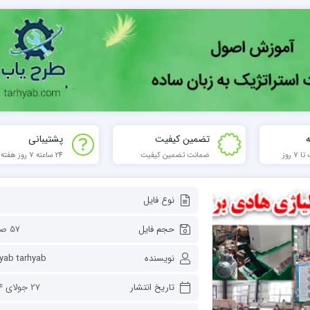
تضمین کیفیت
پشتیبانی
 روز
ضمانت تضمین کیفیت
24 ساعته 7 روز هفته
نوع فایل
حجم فایل
57 صفحه
نویسنده
hyab tarhyab
تاریخ انتشار
27 جولای 2024