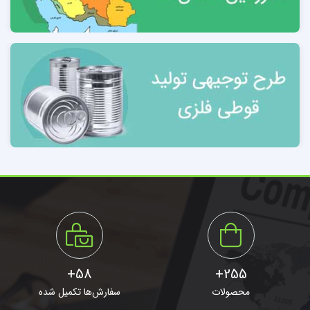
3-8 موقعیت پروژه 22
فصل چهارم : بررسی خدمات ومحصولات ومطالعه بازار
4 مقدمه 25
4-1 معرفی خدمات و محصولات هاپیر مارکت کاریزبوم 25
4-2 مشخصات، ویژگی‌ها ،مفاهبم و تعاریف فروشگاهی
،رستوران و فروشگاه مجازی 25
4-3 اهمیت نظام توزیع و خدمات مرتبط 26
4-4 ضرورت استاندارد سازی و نواوری در نظام توزیع 28
4-5 هایپر استور و فروشگاههای زنجیره های 28
4-6 گروه های اصلی محصولات غذایی 29
4-7 تعریف وطبقه بندی رستوران 31
58+
255+
4-8 معرفی خدمات و محصولات هاپیر مارکت شهرک 33
محصولات
سفارش‌ها تکمیل شده