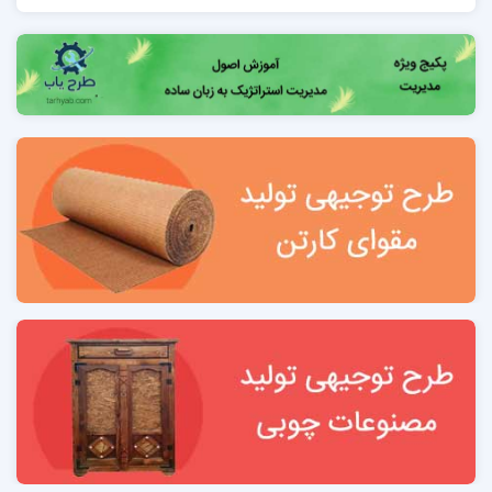
1-2 شاخص‌های عملیاتی 8
1-3 وضعیت پرسنلی 8
1-4 زمین و ساختمان 8
1-5 تأسیسات 8
1-6 تجهیزات هایپر 8
1-7 کل سرمایه‌گذاری موردنیاز طرح توسعه 9
1-8 هزینه‌های انجام خدمات سالیانه 9
1-9 درآمد سالیانه 9
1-10 شاخص‌های اقتصادی طرح 9
فصل دوم: معرفی طرح و سوابق متقاضی
2-1 سوابق ثبتي شرکت 11
2-2 فرم مشخصات مديريت 11
2-3 مجوزهاي قانوني 11