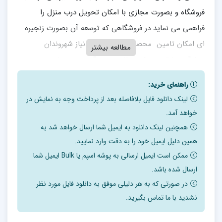
فروشگاه و بصورت مجازی با امکان تحویل درب منزل را
فراهمی می نماید در فروشگاهی که توسعه آن بصورت زنجیره
ای امکان تامین محصولات غذایی موردنیاز شهروندان
مطالعه بیشتر
بسادگی وبا قیمت رقابتی تامین می گردد و همزمان در
رستوران، کافی‌شاپ و کترینگ غذای فروشگاه امکان تحویل
راهنمای خرید:
غدا نیز در محل و درب منزل و محل کار فراهم می شود.
لینک دانلود فایل بلافاصله بعد از پرداخت وجه به نمایش در
مشتریان نیز با استفاده از محیط سایت اینترنتی و اپ تحت
خواهد آمد.
وب فروشگاه نیز امکان خرید انواع محصولات با شبکه توزیع
همچنین لینک دانلود به ایمیل شما ارسال خواهد شد به
اختصاصی را نیز دارند.
همین دلیل ایمیل خود را به دقت وارد نمایید.
ممکن است ایمیل ارسالی به پوشه اسپم یا Bulk ایمیل شما
فصل اول: چکیده مطالعات فنی ، اقتصادی و مالی
ارسال شده باشد.
در صورتی که به هر دلیلی موفق به دانلود فایل مورد نظر
خلاصه وضعیت مالی وفنی طرح
نشدید با ما تماس بگیرید.
1-1 عنوان و مجری طرح 8