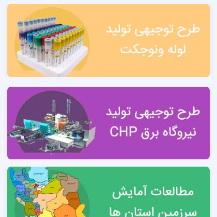
2-4 بررسي توانمندي‌هاي متقاضي 12
فصل سوم – موقعیت اجرایی
3-1 استان یزد 14
3-2 مزیت های مهم و اقتصادی یزد 14
3-3 شاخص های بخش کشاورزی استان یزد 15
نقشه شهر یزد 16
3-4 توانمندی های بخش صنعت و معدن 16
3-5 شهرستان یزد 16
3-6 انرژی 17
ارتباطات و IT
3-7 آمار مجوزهای صنعتی استان یزد 20