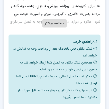
ها برای کاربردهای روزانه، ورزشي، فانتزي، زنانه، بچه گانه و
مردانه بصورت فانتزی ، کبریتی، توری و اسپرت عرضه مي
شود. علاوه بر موارد مذکور جوراب با توجه به فصل نيز داراي
مطالعه بیشتر
تنوع است تا در فصول سرد پاها را در برابر سرما حفاظت نموده
و در تابستان علاوه بر محافظت از پا، سبك و راحت باشد. لدا
راهنمای خرید:
تقسيم بندي انواع جوراب ها بر اساس معيارهاي مختلفي
لینک دانلود فایل بلافاصله بعد از پرداخت وجه به نمایش در
انجام مي گيرد كه مهمترين اين معيارها نوع مصرف جوراب،
خواهد آمد.
اندازه جوراب، مواد مصرفي در توليد جوراب، نوع بافت و
همچنین لینک دانلود به ایمیل شما ارسال خواهد شد به
طراحی آن برای سن و جنس مختلف آدم ها ودر فصول
همین دلیل ایمیل خود را به دقت وارد نمایید.
مختلف مي باشد.
ممکن است ایمیل ارسالی به پوشه اسپم یا Bulk ایمیل شما
ارسال شده باشد.
فصل اول: چکیده مطالعات فنی ، اقتصادی و مالی
در صورتی که به هر دلیلی موفق به دانلود فایل مورد نظر
نشدید با ما تماس بگیرید.
1-1 جدول چکیده مطالعات مالی 9