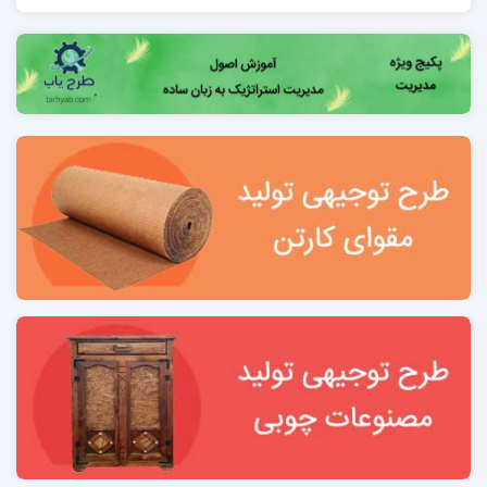
خلاصه وضعیت مالی و فنی طرح 9
فصل دوم: معرفی طرح و سوابق متقاضی
2- مشخصات شخصیت حقیقی /حقوقی 11
2-1 فرم سوابق ثبتي شرکت 11
2-2 مشخصات سرمايه و سهامداران 11
2-3 جدول معرفی مديريت 11
2-4 مجوزهاي قانوني مورد نیاز و اخذ شده 11
2-5 بررسي توانمندي‌هاي مدیران واحد 12
فصل سوم: بررسی مکان‌سنجی و موقعیت طرح توجیهی
واحد جوراب بافی