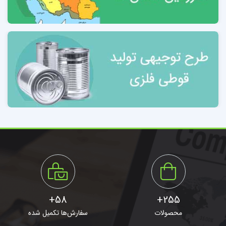
مقدمه 19
4-1 معرفي محصول 19
4-2 تاريخچه جوراب بعد از مربوطه. 19
4-3 اجزاء تشکیل دهنده جوراب 20
4-4 قسمت های مختلف جوراب.. 20
4-5 طبقه بندی جوراب 21
4-6 تقسیم بندی از نظر نوع بافت. 21
4-7 از نظر جنس.. 21
58+
255+
تقسیم بندی جوراب از نظر اندازه
محصولات
سفارش‌ها تکمیل شده