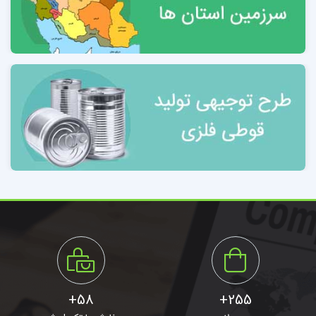
استان‌های کشور
نمودار 3-3 اشتغال خودروسازی به تفکیک استان‌های
کشور 19
پیش‌بینی خانوار كل كشور به تفكيك استان 20
فصل چهارم : بررسی موقعیت استقرار طرح
4-1 سیمای استان تهران 22
4-2 مزیت‌های مهم و اقتصادی استان (
مطالعات آمایش
سرزمین استان تهران
)
4-3 توانمندی‌های بخش صنعت و معدن 23
4-4 وضعیت مجوزهای صنفی تهران 23
58+
255+
4-5 بخش مسکن 24