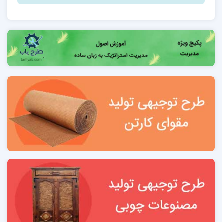
خلاصه وضعیت مالی و فنی طرح 9
فصل دوم: معرفی طرح و سوابق متقاضی
مالکیت : شهرداری منطقه 11
2-1 فرم سوابق متقاضی مشارکت 11
2-2 جدول سهامداران 11
2-3 مشخصات مديريت 11
2-4 مجوزهاي قانوني مورد نیاز احداث طرح 11
2-5 بررسي توانمندي‌هاي متقاضیان مشارکت پروژه 12
2-7 رزومه و مزیت های شخصی مجری طرح 12